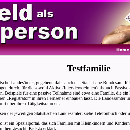
Testfamilie
stische Landesämter, gegebenenfalls auch das Statistische Bundesamt fü
gen durch, für die sowohl Aktive (Interviewer/innen) als auch Passive 
. Beispiele für eine passive Teilnahme sind etwa eine Familie, die ein
inen „Registrator“ in ihren Fernseher einbauen lässt. Die Landesämter
nft über ihren Tätigkeitsrahmen.
sen der jeweiligen Statistischen Landesämter: siehe Telefonbuch oder 
o ist ein Spezialportal, das sich Familien mit Kleinkindern und Kind
amilien gesucht. Kidsgo erklärt: