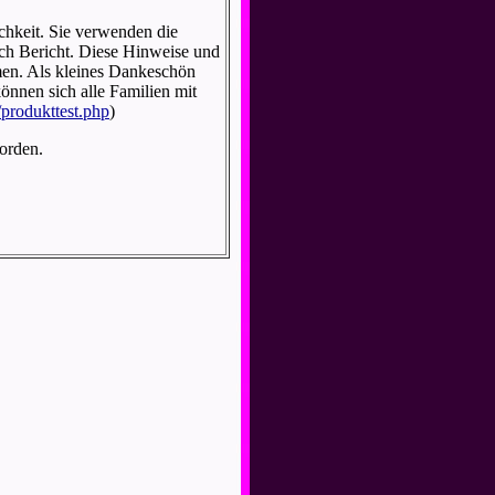
ichkeit. Sie verwenden die
ich Bericht. Diese Hinweise und
en. Als kleines Dankeschön
können sich alle Familien mit
/produkttest.php
)
orden.