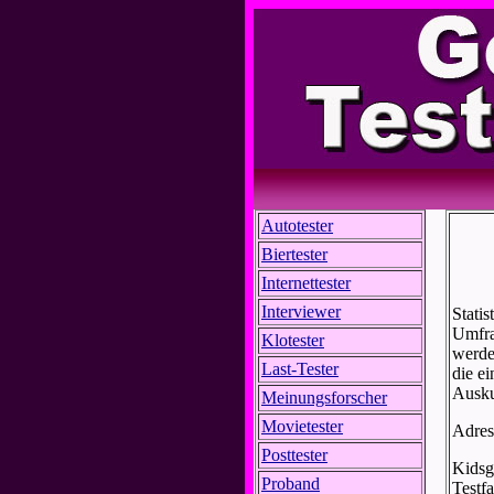
Autotester
Biertester
Internettester
Interviewer
Stati
Umfra
Klotester
werden
Last-Tester
die e
Ausku
Meinungsforscher
Movietester
Adres
Posttester
Kidsg
Proband
Testf