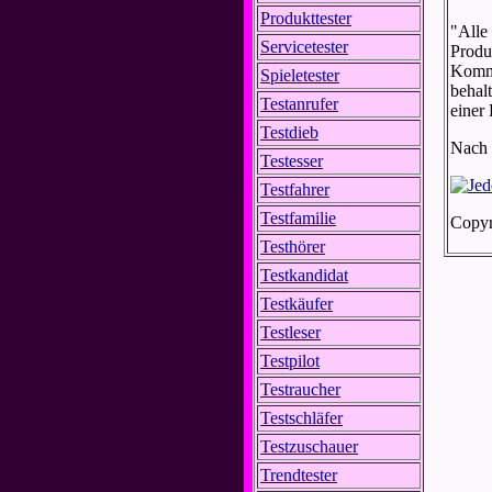
Produkttester
"Alle
Servicetester
Produ
Komme
Spieletester
behalt
Testanrufer
einer
Testdieb
Nach 
Testesser
Testfahrer
Testfamilie
Copyr
Testhörer
Testkandidat
Testkäufer
Testleser
Testpilot
Testraucher
Testschläfer
Testzuschauer
Trendtester