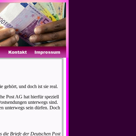
e gehört, und doch ist sie real.
he Post AG hat hierfür speziell
e Postsendungen unterwegs sind.
gen unterwegs sein dürfen. Doch
s die Briefe der Deutschen Post