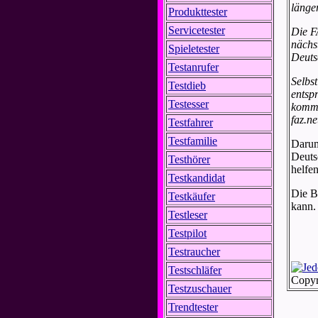
länge
Produkttester
Servicetester
Die F
nächs
Spieletester
Deuts
Testanrufer
Selbs
Testdieb
entsp
Testesser
komme
faz.ne
Testfahrer
Testfamilie
Darum
Deuts
Testhörer
helfe
Testkandidat
Die B
Testkäufer
kann.
Testleser
Testpilot
Testraucher
Testschläfer
Copyr
Testzuschauer
Trendtester