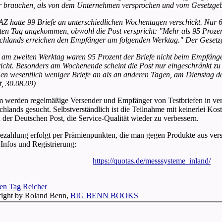
r brauchen, als von dem Unternehmen versprochen und vom Gesetzgebe
AZ hatte 99 Briefe an unterschiedlichen Wochentagen verschickt. Nur 
ten Tag angekommen, obwohl die Post verspricht: "Mehr als 95 Prozent
chlands erreichen den Empfänger am folgenden Werktag." Der Gesetzge
t am zweiten Werktag waren 95 Prozent der Briefe nicht beim Empfänge
richt. Besonders am Wochenende scheint die Post nur eingeschränkt z
n wesentlich weniger Briefe an als an anderen Tagen, am Dienstag da
t, 30.08.09)
 werden regelmäßige Versender und Empfänger von Testbriefen in ve
chlands gesucht. Selbstverständlich ist die Teilnahme mit keinerlei Ko
n der Deutschen Post, die Service-Qualität wieder zu verbessern.
ezahlung erfolgt per Prämienpunkten, die man gegen Produkte aus ver
 Infos und Registrierung:
https://quotas.de/messsysteme_inland/
ight by Roland Benn
,
BIG BENN BOOKS