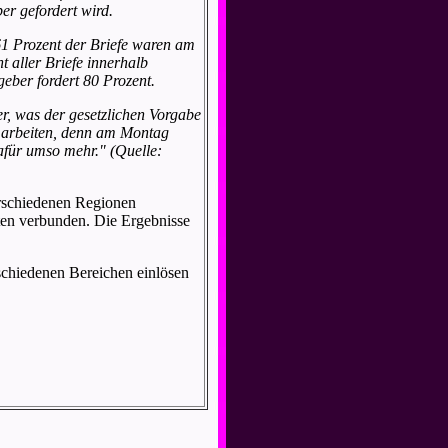
r gefordert wird.
61 Prozent der Briefe waren am
 aller Briefe innerhalb
ber fordert 80 Prozent.
r, was der gesetzlichen Vorgabe
u arbeiten, denn am Montag
für umso mehr." (Quelle:
rschiedenen Regionen
sten verbunden. Die Ergebnisse
schiedenen Bereichen einlösen