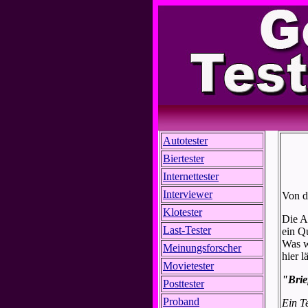
Autotester
Biertester
Internettester
Interviewer
Von di
Klotester
Die Au
Last-Tester
ein Qu
Was w
Meinungsforscher
hier 
Movietester
"Brie
Posttester
Proband
Ein T