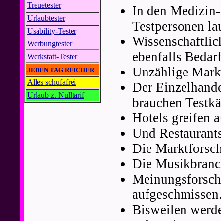
Treuetester
In den Medizin
Urlaubtester
Testpersonen la
Usability-Tester
Wissenschaftlic
Werbungtester
ebenfalls Bedarf
Werkstatt-Tester
Unzählige Mark
JEDEN TAG REICHER
Alles schufafrei
Der Einzelhande
Urlaub z. Nulltarif
brauchen Testkä
Hotels greifen a
Und Restaurants
Die Marktforsch
Die Musikbranch
Meinungsforschu
aufgeschmissen
Bisweilen werde