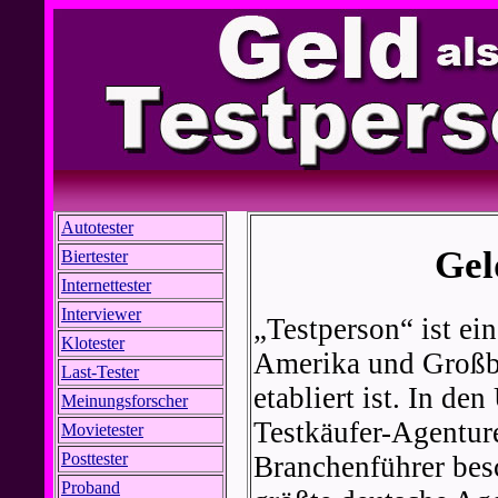
Autotester
Gel
Biertester
Internettester
Interviewer
„Testperson“ ist ei
Klotester
Amerika und Großbr
Last-Tester
etabliert ist. In de
Meinungsforscher
Testkäufer-Agentur
Movietester
Posttester
Branchenführer besc
Proband