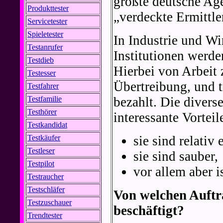
größte deutsche Ag
Produkttester
„verdeckte Ermittle
Servicetester
Spieletester
In Industrie und Wir
Testanrufer
Institutionen werd
Testdieb
Hierbei von Arbeit 
Testesser
Übertreibung, und t
Testfahrer
bezahlt. Die divers
Testfamilie
Testhörer
interessante Vorteil
Testkandidat
sie sind relativ
Testkäufer
Testleser
sie sind sauber,
Testpilot
vor allem aber i
Testraucher
Testschläfer
Von welchen Auftr
Testzuschauer
beschäftigt?
Trendtester